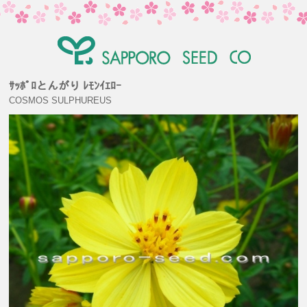
ｻｯﾎﾟﾛとんがり ﾚﾓﾝｲｴﾛｰ
COSMOS SULPHUREUS