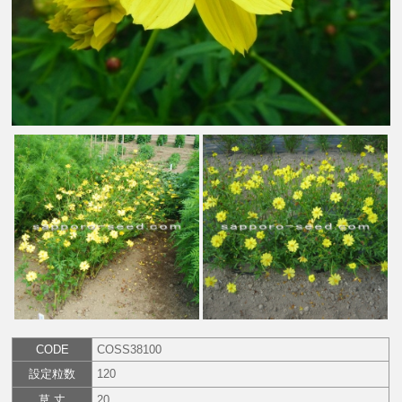
CODE
COSS38100
設定粒数
120
草 丈
20